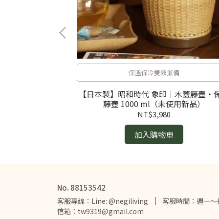
備
保溫保冷雙效兼備
｜塑把保溫籐壺・
【日本製】昭和時代 象印｜木蓋籐壺・
使用保存品）
藤壺 1000 ml（未使用新品）
NT$3,980
加入購物車
No. 88153542
客服專線：Line: @negiliving
客服時間：週一～週五
信箱：tw9319@gmail.com