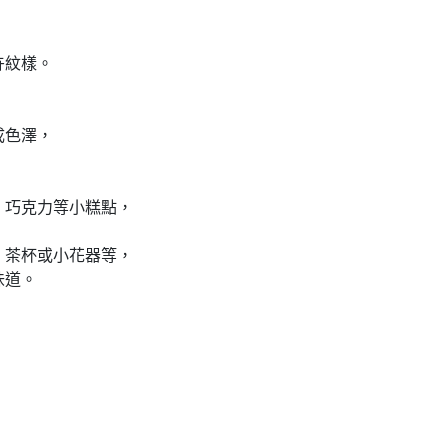
卉紋樣。
成色澤，
、巧克力等小糕點，
，
、茶杯或小花器等，
味道。