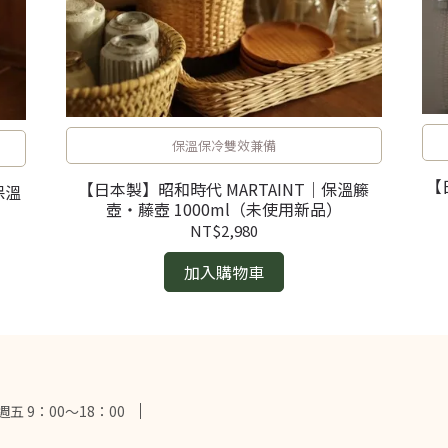
保溫保冷雙效兼備
【
【日本製】昭和時代 MARTAINT｜保溫籐
保溫
壺・藤壺 1000ml（未使用新品）
NT$2,980
加入購物車
 9：00～18：00