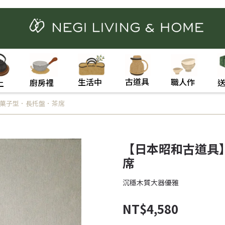
古道具
職人作
生活中
廚房裡
上
菓子型．長托盤．茶席
【日本昭和古道具
席
沉穩木質大器優雅
NT$4,580