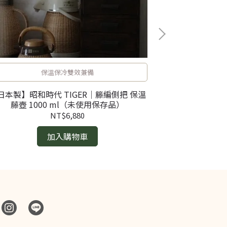
保溫保冷雙效兼備
日本製】昭和時代 TIGER｜籐編側把 保溫
【日本製】昭和
藤壺 1000 ml（未使用保存品）
藤壺 10
NT$6,880
加入購物車