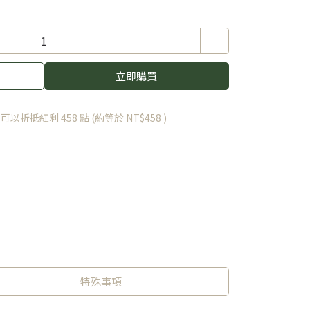
立即購買
 」可以折抵紅利
458
點 (約等於
NT$458
)
特殊事項