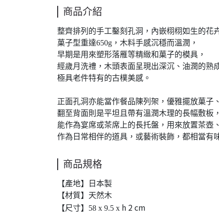
商品介紹
整齊排列的手工鑿刻孔洞，內嵌栩栩如生的花
菓子型重達650g，木料手感沉穩而溫潤，
早期是用來塑形落雁等精緻和菓子的模具，
經歲月洗禮，木頭表面呈現出深沉、油潤的熟
極具老件特有的古樸美感。
正面孔洞亦能當作餐品陳列架，優雅擺放菓子
翻至背面則是平坦且帶有溫潤木理的長幅敷板
能作為宴席或茶席上的長托盤，用來放置茶壺
作為日常相伴的道具，或藝術裝飾，都相當有
商品規格
【產地】日本製
【材質】天然木
h 2 cm
【尺寸】58 x 9.5 x