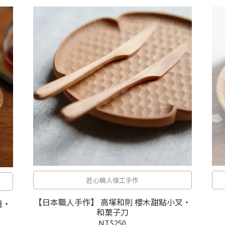
匠心職人慢工手作
【日本職人手作】 高塚和則 櫻木甜點小叉・
盤・
和菓子刀
NT$250