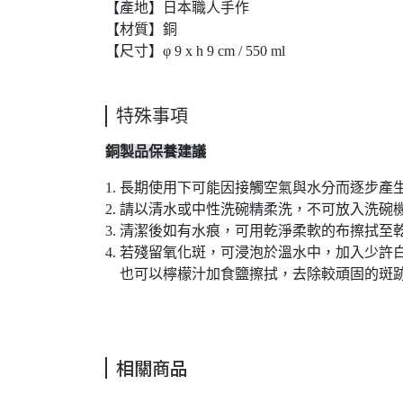
【產地】日本職人手作
【材質】銅
【尺寸】φ 9 x h 9 cm / 550 ml
特殊事項
銅製品保養建議
1. 長期使用下可能因接觸空氣與水分而逐步產
2. 請以清水或中性洗碗精柔洗，不可放入洗碗
3. 清潔後如有水痕，可用乾淨柔軟的布擦拭
4. 若殘留氧化斑，可浸泡於溫水中，加入少
也可以檸檬汁加食鹽擦拭，去除較頑固的斑跡
相關商品