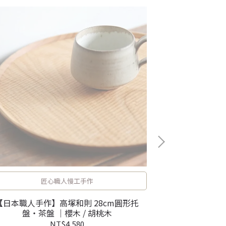
匠心職人慢工手作
【日本職人手作】高塚和則 28cm圓形托
【日本職人手作】A
盤・茶盤 ｜櫻木 / 胡桃木
NT$4,580