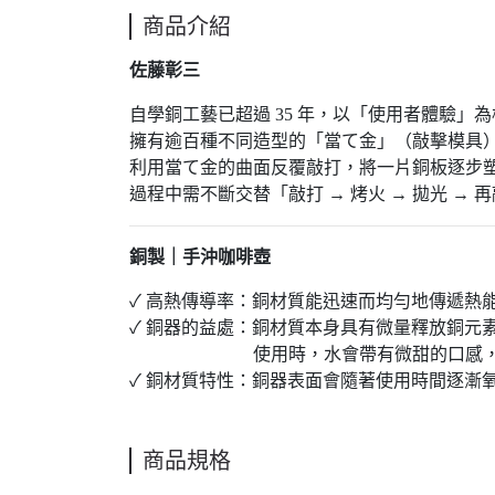
商品介紹
佐藤彰三
自學銅工藝已超過 35 年，以「使用者體驗」
擁有逾百種不同造型的「當て金」（敲擊模具
利用當て金的曲面反覆敲打，將一片銅板逐步
過程中需不斷交替「敲打 → 烤火 → 拋光 →
銅製｜手沖咖啡壺
✓ 高熱傳導率：銅材質能迅速而均勻地傳遞熱
✓ 銅器的益處：銅材質本身具有微量釋放銅元
使用時，水會帶有微甜的口感，讓每
✓ 銅材質特性：銅器表面會隨著使用時間逐漸
商品規格