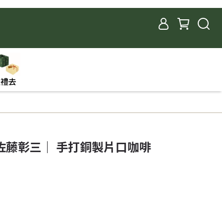
送禮去
佐藤彰三｜ 手打銅製片口咖啡