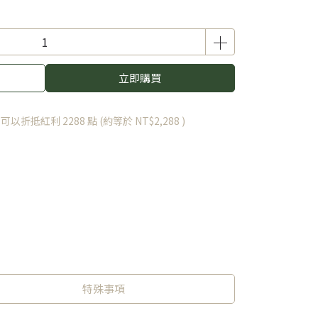
立即購買
 」可以折抵紅利
2288
點 (約等於
NT$2,288
)
特殊事項