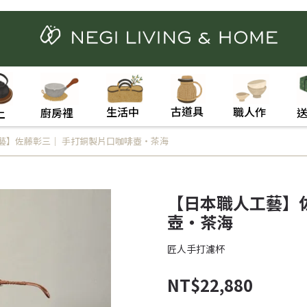
古道具
職人作
生活中
廚房裡
上
藝】佐藤彰三｜ 手打銅製片口咖啡壺・茶海
【日本職人工藝】
壺・茶海
匠人手打濾杯
NT$22,880