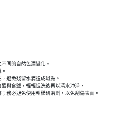
生不同的自然色澤變化。
機。
至乾，避免殘留水滴造成斑點。
許白醋與食鹽，輕輕搓洗後再以清水沖淨，
；務必避免使用粗糙研磨劑，以免刮傷表面。