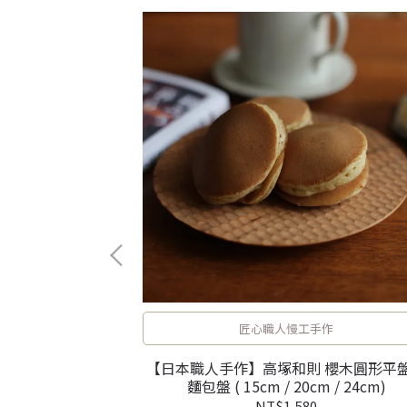
然
匠心職人慢工手作
re 岡本純一 輪
【日本職人手作】高塚和則 櫻木圓形平
麵包盤 ( 15cm / 20cm / 24cm)
NT$1,580