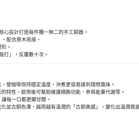
為核心設計打造每件獨一無二的手工銅器。
），配合原木底座，
塑形。
 再敲打」，反覆數十次。
能，使咖啡保持穩定溫度，沖煮更容易達到理想風味。
素的特性，飲用後可幫助維護細胞功能、參與能量代謝等。
一口都更顯甘醇。
氧化並古銅色澤，越用越有溫潤的「古銅美感」，變化出溫潤質