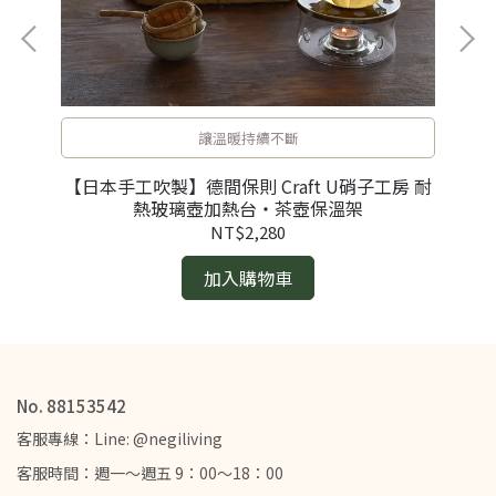
讓溫暖持續不斷
【
【日本手工吹製】德間保則 Craft U硝子工房 耐
熱玻璃壺加熱台・茶壺保溫架
NT$2,280
加入購物車
No. 88153542
客服專線：Line: @negiliving
客服時間：週一～週五 9：00～18：00