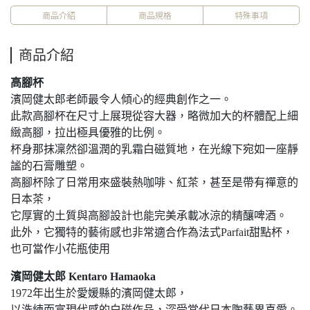
商品介紹
商品規格
特殊事項
商品介紹
高腳杯
濱岡健太郎老師最令人傾心的經典創作之一。
此款高腳杯在尺寸上展現從容大器，略微加大的杯體配上細
緻高腳，拉出極具優雅的比例。
杯身那抹凜然卻溫潤的乳霜白磁質地，在光線下宛如一座靜
謐的石膏雕塑。
高腳杯除了日常用來盛裝熱咖啡、紅茶，甚至是帶有禪意的
日本茶，
它厚實的土質與高腳設計也能完美承載冰涼的精釀啤酒。
此外，它獨特的藝術感也非常適合作為法式Parfait甜點杯，
也可當作小花瓶使用
濱岡健太郎 Kentaro Hamaoka
1972年出生於愛媛縣的濱岡健太郎，
以洗練而富現代感的白磁作品，深受當代日本陶藝界喜愛。