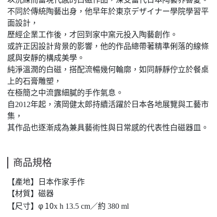
不同於傳統陶藝出身，他早年於東京デザイナー學院學習平
面設計，
歷經企業工作後，才回到家中窯元投入陶藝創作。
或許正因設計背景的影響，他的作品總帶著精準俐落的線條
感與安靜的構成美學。
純淨溫潤的白磁，搭配流暢幾何輪廓，如同靜靜佇立於餐桌
上的石膏雕塑，
在極簡之中流露細膩的手作氣息。
自2012年起，濱岡健太郎持續活躍於日本各地展覽與工藝市
集，
其作品也逐漸成為兼具藝術性與日常感的代表性白磁器皿。
商品規格
【產地】日本作家手作
【材質】磁器
φ 10
【尺寸】
x h 13.5 cm／
約 380 ml