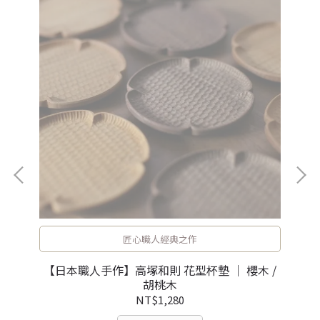
匠心職人經典之作
【日
茂作
【日本職人手作】高塚和則 花型杯墊 ｜ 櫻木 /
胡桃木
NT$1,280