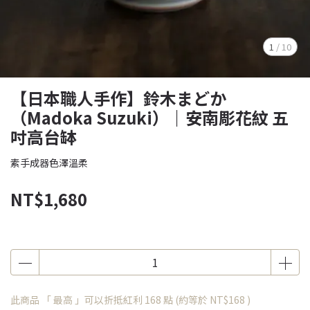
1
/
10
【日本職人手作】鈴木まどか
（Madoka Suzuki）｜安南彫花紋 五
吋高台缽
素手成器色澤溫柔
NT$1,680
此商品 「 最高 」可以折抵紅利
168
點 (約等於
NT$168
)