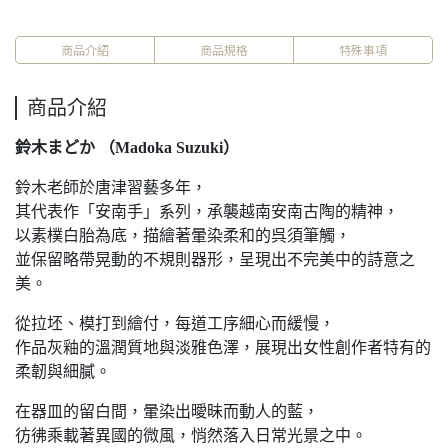
商品介紹
商品規格
特殊事項
商品介紹
鈴木まどか （Madoka Suzuki）
鈴木老師於唐津習藝多年，
其代表作「安南手」系列，承襲越南安南古陶的精神，
以素樸白胎為底，描繪著暈染柔和的呉須筆觸，
並保留略帶晃動的不規則器形，呈現出不完美中的詩意之
美。
從拉坯、模打到繪付，每道工序細心而緩慢，
作品灰釉的溫潤質地與淡雅色澤，展現出女性創作者特有的
柔韌與細膩。
在器皿的留白間，暈染出曖昧而動人的藍，
彷彿乘載著異國的微風，悄然落入日常光景之中。