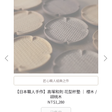
匠心職人經典之作
樂燒
【日本職人手作】高塚和則 花型杯墊 ｜ 櫻木 /
【
胡桃木
NT$1,280