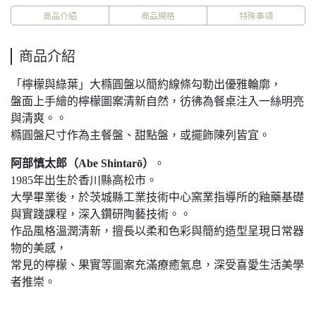
商品介紹
商品規格
特殊事項
商品介紹
「檸檬與綠葉」大橢圓盤以簡約線條勾勒出優雅輪廓，
盤面上手繪的檸檬圖案清新自然，彷彿為餐桌注入一絲明亮
與清爽。。
橢圓盤尺寸作為主餐盤、甜點盤，或擺飾陳列皆宜。
阿部慎太郎（Abe Shintarō）
。
1985年出生於香川縣高松市。
大學畢業後，於茨城縣工業技術中心窯業指導所的釉藥基礎
與實踐課程，深入鑽研陶藝技術。。
作品風格溫潤清新，擅長以柔和色彩與簡約造型呈現日常器
物的美感，
常見的檸檬、果實等圖案充滿療癒氣息，深受喜愛生活美學
者推崇。