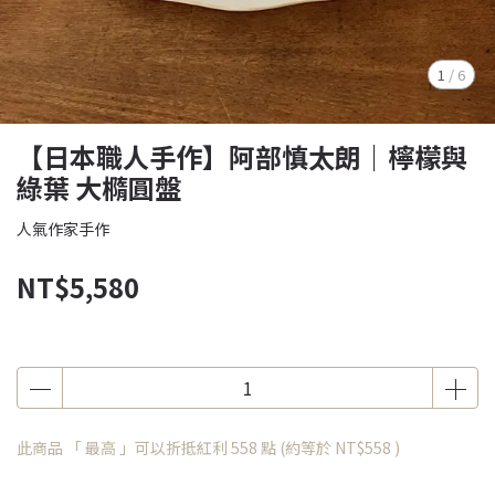
1
/
6
【日本職人手作】阿部慎太朗｜檸檬與
綠葉 大橢圓盤
人氣作家手作
NT$5,580
此商品 「 最高 」可以折抵紅利
558
點 (約等於
NT$558
)