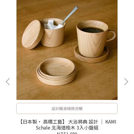
設計簡潔線條流暢
【日本製・ 高橋工藝】 大治將典 設計 ｜ KAMI
杯．
Schale 北海道栓木 3入小盤組
NT$1,680