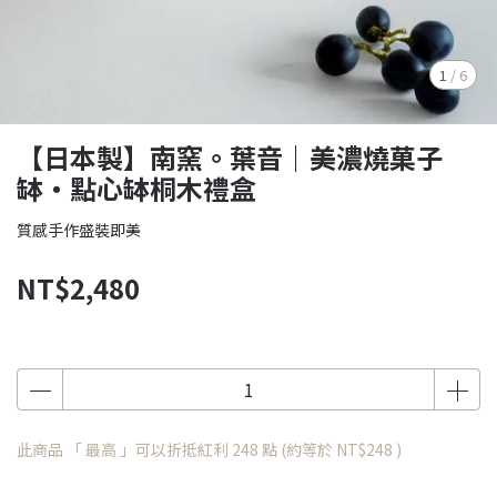
1
/
6
【日本製】南窯。葉音｜美濃燒菓子
缽・點心缽桐木禮盒
質感手作盛裝即美
NT$2,480
此商品 「 最高 」可以折抵紅利
248
點 (約等於
NT$248
)