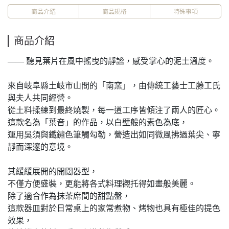
商品介紹
商品規格
特殊事項
商品介紹
—— 聽見葉片在風中搖曳的靜謐，感受掌心的泥土溫度。
來自岐阜縣土岐市山間的「南窯」，由傳統工藝士工藤工氏
與夫人共同經營。
從土料揉練到最終燒製，每一道工序皆傾注了兩人的匠心。
這款名為「葉音」的作品，以白壁般的素色為底，
運用吳須與鐵鏽色筆觸勾勒，營造出如同微風拂過葉尖、寧
靜而深邃的意境。
其緩緩展開的開闊器型，
不僅方便盛裝，更能將各式料理襯托得如畫般美麗。
除了適合作為抹茶席間的甜點盤，
這款器皿對於日常桌上的家常煮物、烤物也具有極佳的提色
效果，