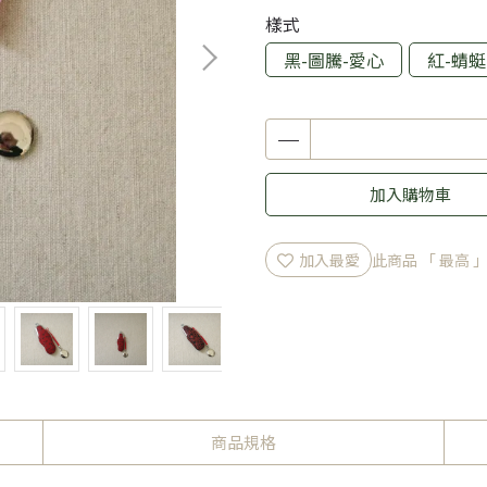
樣式
黑-圖騰-愛心
紅-蜻蜓
加入購物車
加入最愛
此商品 「 最高
商品規格