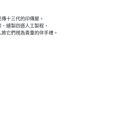
已傳十三代的印傳屋。
漆、縫製四道人工製程，
人將它們視為貴重的伴手禮。