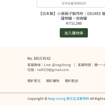
材
百年技藝清澈如初
土 吸濕防潮 茶葉匙
【日本製】小泉硝子製作所｜DEGREE 
儲物罐・收納罐
NT$1,580
加入購物車
No. 88153542
客服專線：Line: @negiliving
客服時間：週一～週五
信箱：tw9319@gmail.com
關於蔥花
關於購物
關於配送
Copyright ©
Negi Living 蔥花生活事物所
All Right