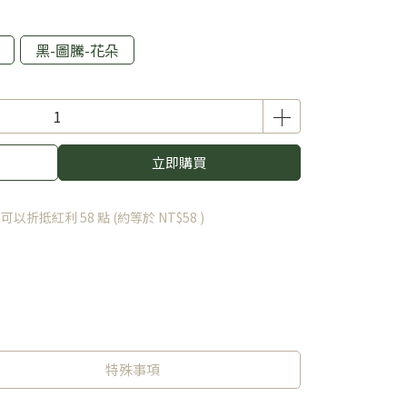
黑-圖騰-花朵
立即購買
 」可以折抵紅利
58
點 (約等於
NT$58
)
特殊事項