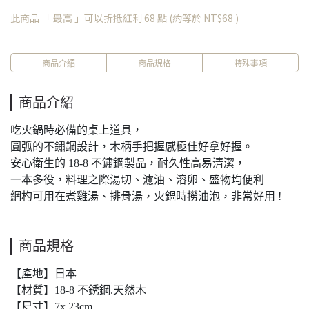
此商品 「 最高 」可以折抵紅利
68
點 (約等於
NT$68
)
商品介紹
商品規格
特殊事項
商品介紹
吃火鍋時必備的桌上道具，
圓弧的不鏽鋼設計，木柄手把握感極佳好拿好握。
安心衛生的 18-8 不鏽鋼製品，耐久性高易清潔，
一本多役，料理之際湯切、濾油、溶卵、盛物均便利
網杓可用在煮雞湯、排骨湯，火鍋時撈油泡，非常好用 !
商品規格
【產地】日本
【材質】18-8 不銹鋼.天然木
【尺寸】7x 23cm