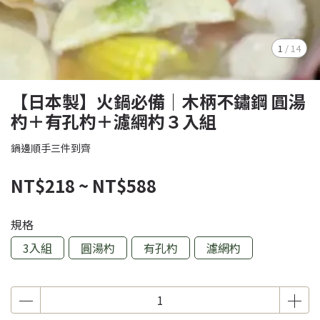
1
/
14
【日本製】火鍋必備｜木柄不鏽鋼 圓湯
杓＋有孔杓＋濾網杓３入組
鍋邊順手三件到齊
NT$218
~
NT$588
規格
3入組
圓湯杓
有孔杓
濾網杓