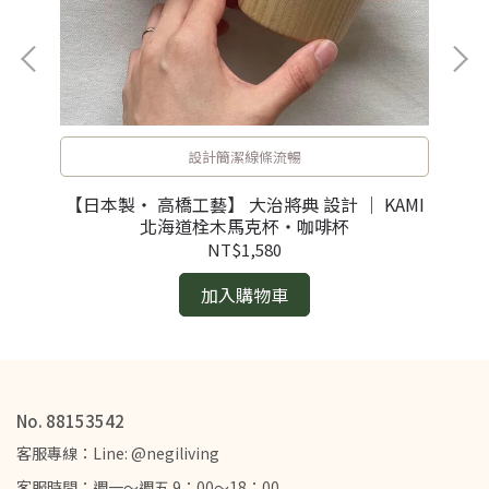
設計簡潔線條流暢
【日本製・ 高橋工藝】 大治將典 設計 ｜ KAMI
【
・餐盤
北海道栓木馬克杯・咖啡杯
NT$1,580
加入購物車
No. 88153542
客服專線：Line: @negiliving
客服時間：週一～週五 9：00～18：00