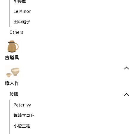
印傳屋
Le Minor
田中帽子
Others
古道具
職人作
玻璃
Peter ivy
蠣崎マコト
小澄正雄