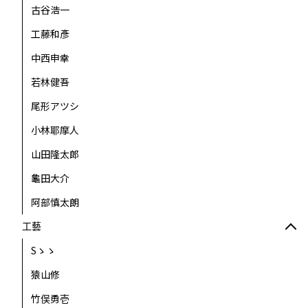
古谷浩一
工藤和彥
中西申幸
若林健吾
尾形アツシ
小林耶摩人
山田隆太郎
龜田大介
阿部慎太朗
工藝
Sゝゝ
猿山修
竹俣勇壱