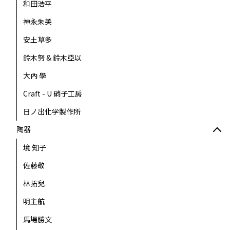
和田浩平
神永朱美
安土草多
鈴木努 & 鈴木亞以
大內 學
Craft - U 硝子工房
日ノ出化学製作所
陶器
境 知子
佐藤敬
林拓兒
明主航
馬場勝文