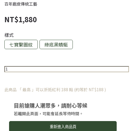
百年鹿皮傳統工藝
NT$1,880
樣式
七寶繫圖紋
綠底黑蜻蜓
此商品 「 最高 」可以折抵紅利
188
點 (約等於
NT$188
)
目前搶購人潮眾多，請耐心等候
若離開此頁面，可能會延長等待時間。
重新進入商品頁