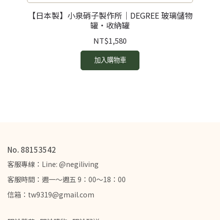
 手
【日本製】小泉硝子製作所｜DEGREE 玻璃儲物
【
罐・收納罐
NT$1,580
加入購物車
No. 88153542
客服專線：Line: @negiliving
客服時間：週一～週五 9：00～18：00
信箱：tw9319@gmail.com