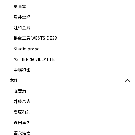
富貴堂
鳥井金網
辻和金網
鍛金工房 WESTSIDE33
Studio prepa
ASTIER de VILLATTE
中嶋和也
木作
堀宏治
井藤昌志
高塚和則
森田孝久
福永浩太