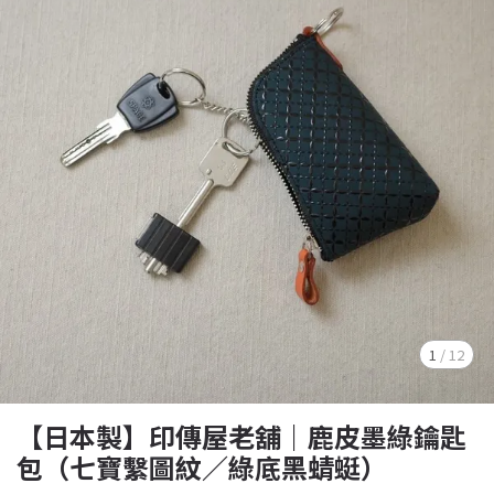
1
/
12
【日本製】印傳屋老舖｜鹿皮墨綠鑰匙
包（七寶繫圖紋／綠底黑蜻蜓）