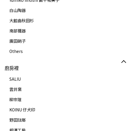
Yumiko iihoshi 飯干祐美子
白山陶器
大館曲秋田杉
南部鐵器
廣田硝子
Others
廚房裡
SALIU
雲井窯
柳宗理
KOINU 仔犬印
野田琺瑯
相澤工房