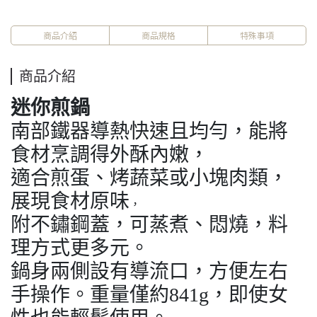
商品介紹
商品規格
特殊事項
商品介紹
迷你煎鍋
南部鐵器導熱快速且均勻，能將
食材烹調得外酥內嫩，
適合煎蛋、烤蔬菜或小塊肉類，
展現食材原味
，
附不鏽鋼蓋，可蒸煮、悶燒，料
理方式更多元。
鍋身兩側設有導流口，方便左右
手操作。重量僅約841g，即使女