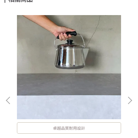
 ・
卓越品質耐用設計