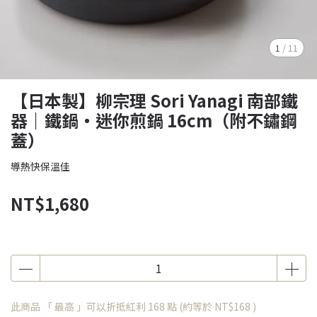
1
/
11
【日本製】柳宗理 Sori Yanagi 南部鐵
器｜鐵鍋・迷你煎鍋 16cm（附不鏽鋼
蓋）
導熱快保溫佳
NT$1,680
此商品 「 最高 」可以折抵紅利
168
點 (約等於
NT$168
)