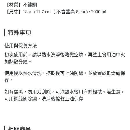
【材質】不鏽鋼
【尺寸】18 × h 11.7 cm（ 不含蓋高 8 cm ) / 2000 ml
特殊事項
使用與保養方法
初次使用前，請以熱水洗淨後略微空燒，再塗上食用油中火
加熱數分鐘。
使用後以熱水清洗，擦乾後可上油防鏽，並放置於乾燥處保
存。
如有焦黑，勿用刀刮除，可泡熱水後用海綿輕拭。若生鏽，
可用鋼絲刷除鏽，洗淨後擦乾上油保存
相關商品