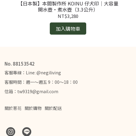
【日本製】本間製作所 KOINU 仔犬印｜大容量
【
開水壺・煮水壺（3.3公升）
NT$3,280
加入購物車
No. 88153542
客服專線：Line: @negiliving
客服時間：週一～週五 9：00～18：00
信箱：tw9319@gmail.com
關於蔥花
關於購物
關於配送