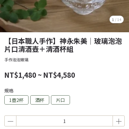
1
/
14
【日本職人手作】神永朱美｜玻璃泡泡
片口清酒壺＋清酒杯組
手作泡泡玻璃
NT$1,480
~
NT$4,580
規格
1壺2杯
酒杯
片口