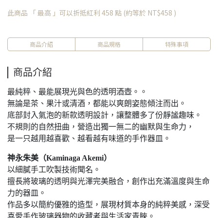
此商品 「 最高 」可以折抵紅利
458
點 (約等於
NT$458
)
商品介紹
商品規格
特殊事項
商品介紹
最純粹、最能展現光與色的透明酒壺。。
無論是茶、果汁或清酒，都能以爽朗姿態傾注而出。
底部封入氣泡的新款透明設計，讓整體多了份靜謐趣味。
不規則的自然扭曲，營造出獨一無二的幽默與生命力，
是一只越用越喜歡、越看越有味道的手作器皿。
神永朱美（Kaminaga Akemi）
以細膩手工吹製技術聞名。
擅長將玻璃的透明與光澤完美融合，創作出充滿溫度與生命
力的器皿。
作品多以簡約優雅的造型，展現材質本身的純粹美感，深受
喜愛手作玻璃器物的收藏者與生活家青睞。