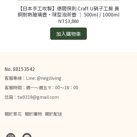
【日本手工吹製】德間保則 Craft U硝子工房 黃
【
銅耐熱玻璃壺・球型泡茶壺 ｜ 500ml / 1000ml
NT$3,880
加入購物車
No. 88153542
客服專線：Line: @negiliving
客服時間：週一～週五 9：00～18：00
信箱：tw9319@gmail.com
關於蔥花
關於購物
關於配送