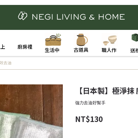
桌上
廚房裡
古道具
職人作
生活中
送
強效去油
【日本製】極淨抹 
強力去油好幫手
NT$130