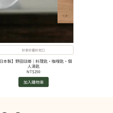
【日本製】野田琺
琺瑯鍋・
好拿好握好就口
日本製】野田琺瑯｜料理匙・咖哩匙・個
人湯匙
NT$250
加入購物車