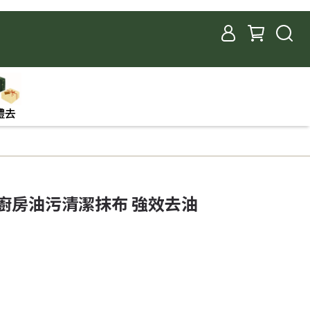
禮去
廚房油污清潔抹布 強效去油