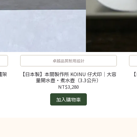
卓越品質耐用設計
爐架
【日本製】本間製作所 KOINU 仔犬印｜大容
【
量開水壺・煮水壺（3.3公升）
NT$3,280
加入購物車