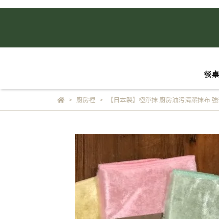
餐
廚房裡
【日本製】極淨抹 廚房油污清潔抹布 