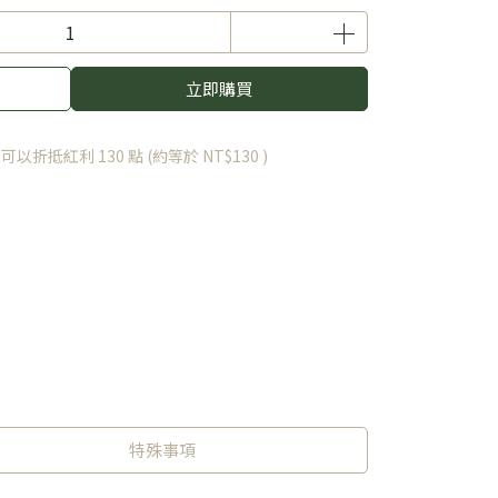
立即購買
 」可以折抵紅利
130
點 (約等於
NT$130
)
特殊事項