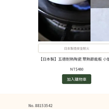
佳
AKU 山田耕民｜
24cm）
日本製造安全耐火
【日本製】五德耐熱陶瓷 聚熱節能板 小
NT$480
加入購物車
No. 88153542