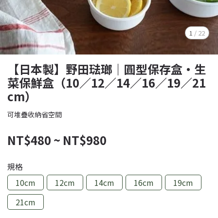
1
/
22
【日本製】野田琺瑯｜圓型保存盒・生
菜保鮮盒（10／12／14／16／19／21
cm）
可堆疊收納省空間
NT$480
~
NT$980
規格
10cm
12cm
14cm
16cm
19cm
21cm