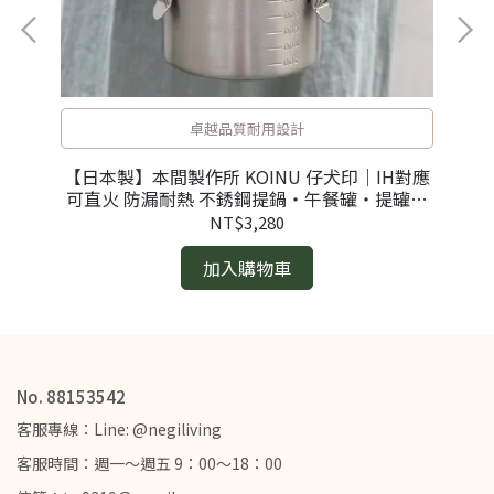
卓越品質耐用設計
【日本製】本間製作所 KOINU 仔犬印｜IH對應
【
哩
可直火 防漏耐熱 不銹鋼提鍋・午餐罐・提罐・
給食罐・圓型湯鍋
NT$3,280
加入購物車
No. 88153542
客服專線：Line: @negiliving
客服時間：週一～週五 9：00～18：00