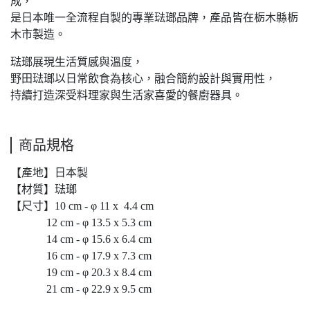
成，
是日本唯一全流程自製的專業琺瑯品牌，產品皆在栃木縣栃
木市製造。
琺瑯展現生活質感與溫度，
野田琺瑯以日常飲食為核心，融合簡約設計與實用性，
持續打造深受料理家與生活家喜愛的餐廚器具。
商品規格
【產地】日本製
【材質】琺瑯
【尺寸】10 cm -
φ
11 x 4.4 cm
12 cm -
φ
13.5 x 5.3 cm
14 cm -
φ
15.6 x 6.4 cm
16 cm -
φ
17.9 x 7.3 cm
19 cm -
φ
20.3 x 8.4 cm
21 cm -
φ
22.9 x 9.5 cm