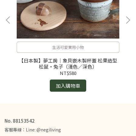
生活可愛實用小物
【日本製】夢工房｜象貝嵌木製杯蓋 松果造型
【
・餐盤
松鼠・兔子（淺色／深色）
NT$580
加入購物車
No. 88153542
客服專線：Line: @negiliving