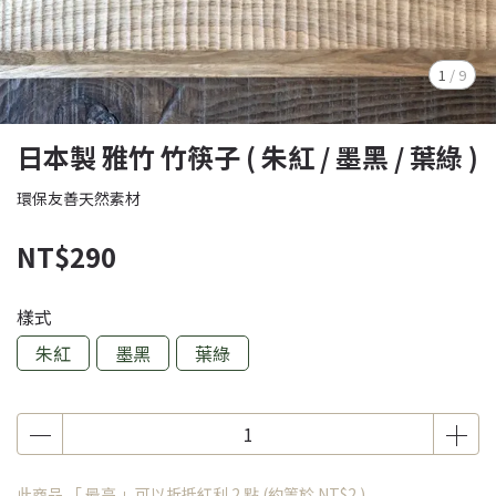
1
/
9
日本製 雅竹 竹筷子 ( 朱紅 / 墨黑 / 葉綠 )
環保友善天然素材
NT$290
樣式
朱紅
墨黑
葉綠
此商品 「 最高 」可以折抵紅利
2
點 (約等於
NT$2
)