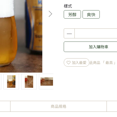
樣式
芳醇
爽快
加入購物車
加入最愛
此商品 「 最高
商品規格