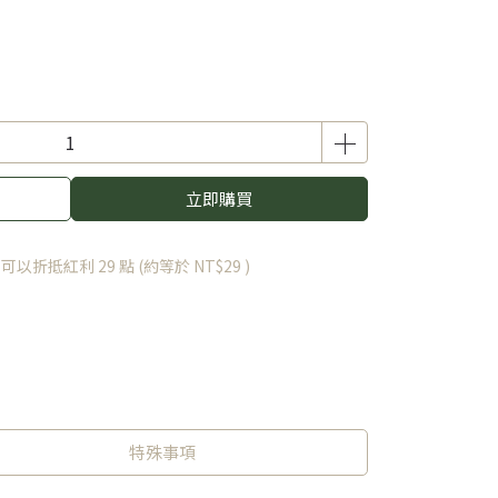
立即購買
 」可以折抵紅利
29
點 (約等於
NT$29
)
特殊事項