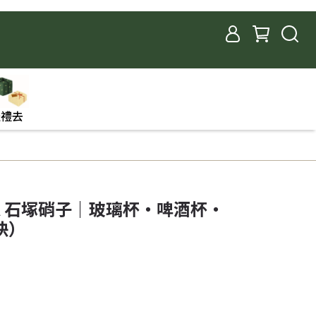
送禮去
IA 石塚硝子｜玻璃杯・啤酒杯・
快）