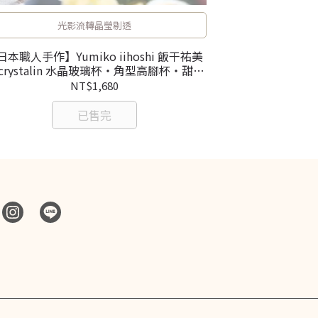
光影流轉晶瑩剔透
日本職人手作】Yumiko iihoshi 飯干祐美
【日本職人手作】Yumi
 crystalin 水晶玻璃杯・角型高腳杯・甜點
子 cryst
杯
NT$1,680
已售完