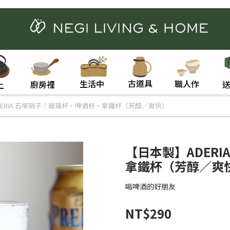
古道具
職人作
生活中
廚房裡
上
ERIA 石塚硝子｜玻璃杯・啤酒杯・拿鐵杯（芳醇／爽快）
【日本製】ADER
拿鐵杯（芳醇／爽
喝啤酒的好朋友
NT$290