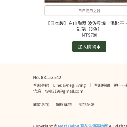
透
日日使用之器
i 飯干祐美
【日本製】白山陶器 波佐見燒｜湯匙座
璃高腳杯・紅酒杯
匙架（3色）
NT$780
加入購物車
No. 88153542
客服專線：Line: @negiliving
客服時間：週一～週五
信箱：tw9319@gmail.com
關於蔥花
關於購物
關於配送
Copyright ©
Negi Living 蔥花生活事物所
All Right