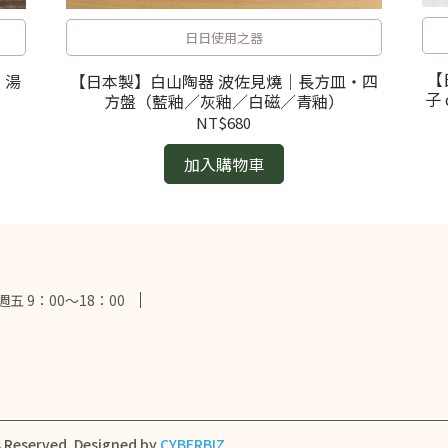
日日使用之器
【
・湯
【日本製】白山陶器 波佐見燒｜長方皿・四
子
方盤（藍釉／灰釉／白磁／青釉）
NT$680
加入購物車
 9：00～18：00
s Reserved.
Designed by
CYBERBIZ
.