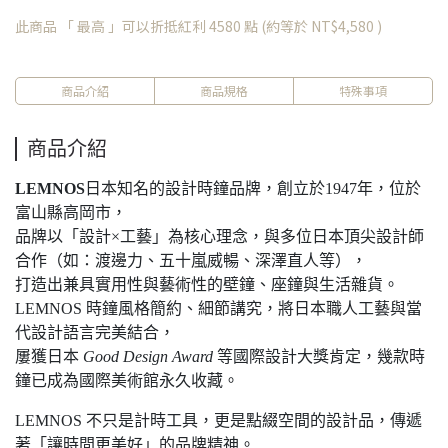
此商品 「 最高 」可以折抵紅利
4580
點 (約等於
NT$4,580
)
商品介紹
商品規格
特殊事項
商品介紹
LEMNOS
日本知名的設計時鐘品牌，創立於1947年，位於
富山縣高岡市，
品牌以「設計×工藝」為核心理念，與多位日本頂尖設計師
合作（如：渡邊力、五十嵐威暢、深澤直人等），
打造出兼具實用性與藝術性的壁鐘、座鐘與生活雜貨。
LEMNOS 時鐘風格簡約、細節講究，將日本職人工藝與當
代設計語言完美結合，
屢獲日本
Good Design Award
等國際設計大獎肯定，幾款時
鐘已成為國際美術館永久收藏。
LEMNOS 不只是計時工具，更是點綴空間的設計品，傳遞
著「讓時間更美好」的品牌精神。