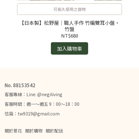
可長久使用之器物
【日本製】松野屋｜職人手作 竹編雙耳小盤・
【
用途
竹盤
NT$680
加入購物車
No. 88153542
客服專線：Line: @negiliving
客服時間：週一～週五 9：00～18：00
信箱：tw9319@gmail.com
關於蔥花
關於購物
關於配送