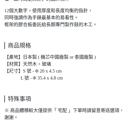
12個大數字，使用厚度和長度均衡的指針，
同時強調作為手錶最基本的易看性。
框架的膠合板委託給長期專門製作鼓的木工。
商品規格
【產地】日本製 ( 機芯中國廠製 or 泰國廠製 )
【材質】天然木 + 玻璃
【尺寸】S 號 - Φ 20 x 4.5 cm
L 號 - Φ 35.4 x 4.8 cm
特殊事項
※ 商品體積較大僅提供「 宅配 」下單時請留意寄送選項，
謝謝。