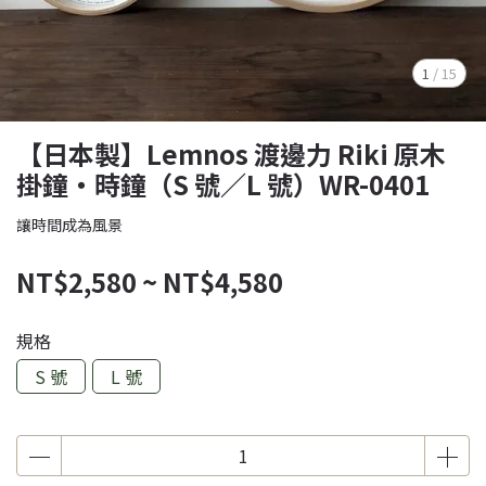
1
/
15
【日本製】Lemnos 渡邊力 Riki 原木
掛鐘・時鐘（S 號／L 號）WR-0401
讓時間成為風景
NT$2,580
~
NT$4,580
規格
S 號
L 號