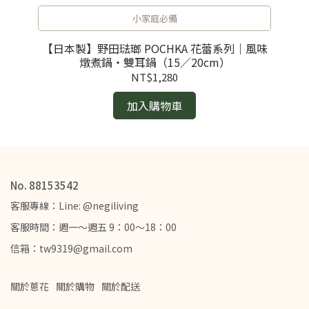
小家庭必備
便當
【日本製】野田琺瑯 POCHKA 花蕾系列｜風味
【
層）
燉煮鍋・雙耳鍋（15／20cm）
NT$1,280
加入購物車
No. 88153542
客服專線：Line: @negiliving
客服時間：週一～週五 9：00～18：00
信箱：tw9319@gmail.com
關於蔥花
關於購物
關於配送