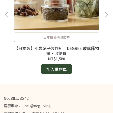
百年技藝清澈如初
 手
【日本製】小泉硝子製作所｜DEGREE 玻璃儲物
【
罐・收納罐
NT$1,580
加入購物車
No. 88153542
客服專線：Line: @negiliving