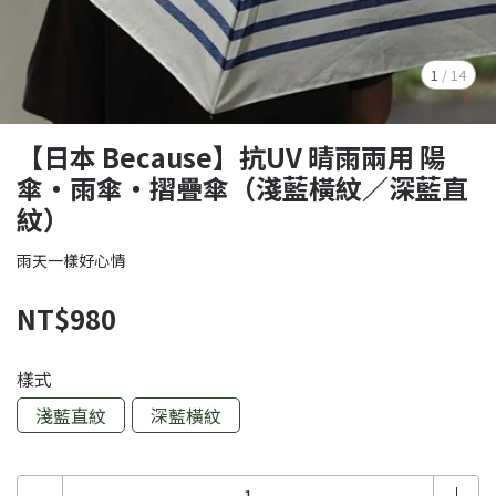
1
/
14
【日本 Because】抗UV 晴雨兩用 陽
傘・雨傘・摺疊傘（淺藍橫紋／深藍直
紋）
雨天一樣好心情
NT$980
樣式
淺藍直紋
深藍橫紋