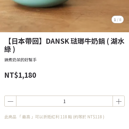
1
/
8
【日本帶回】DANSK 琺瑯牛奶鍋 ( 湖水
綠 )
鍋煮奶茶的好幫手
NT$1,180
此商品 「 最高 」可以折抵紅利
118
點 (約等於
NT$118
)