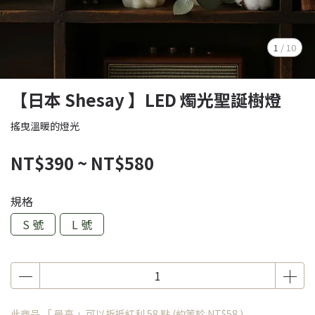
1
/
10
【日本 Shesay 】LED 燭光聖誕樹燈
搖曳溫暖的燈光
NT$390
~
NT$580
規格
S 號
L 號
此商品 「 最高 」可以折抵紅利
58
點 (約等於
NT$58
)