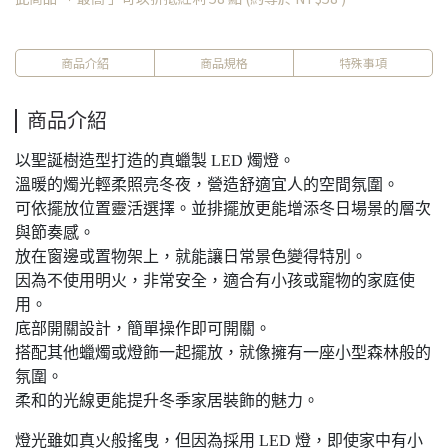
商品介紹
商品規格
特殊事項
商品介紹
以聖誕樹造型打造的真蠟製 LED 燭燈。
溫暖的燭光輕柔照亮冬夜，營造舒適宜人的空間氛圍。
可依擺放位置靈活選擇。並排擺放更能增添冬日場景的層次
與節奏感。
放在窗邊或置物架上，就能讓日常景色變得特別。
因為不使用明火，非常安全，適合有小孩或寵物的家庭使
用。
底部開關設計，簡單操作即可開關。
搭配其他蠟燭或燈飾一起擺放，就像擁有一座小型森林般的
氛圍。
柔和的光線更能提升冬季家居裝飾的魅力。
燈光雖如真火般搖曳，但因為採用 LED 燈，即使家中有小