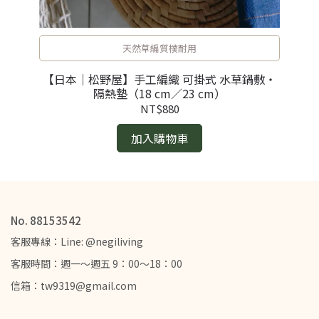
天然草編質樸耐用
・咖
【日本｜松野屋】手工編織 可掛式 水草鍋敷・
【
隔熱墊（18 cm／23 cm）
NT$880
加入購物車
No. 88153542
客服專線：Line: @negiliving
客服時間：週一～週五 9：00～18：00
信箱：tw9319@gmail.com